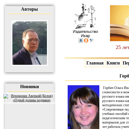
Авторы
25 ле
Главная
Книги
Пе
Гор
Новинки
Горбич Ольга Ива
словесности и ме
русского языка им
русского языка ка
методических стат
«Современные педа
учебных пособий 
педагогическим т
материалов для ст
лет работала учит