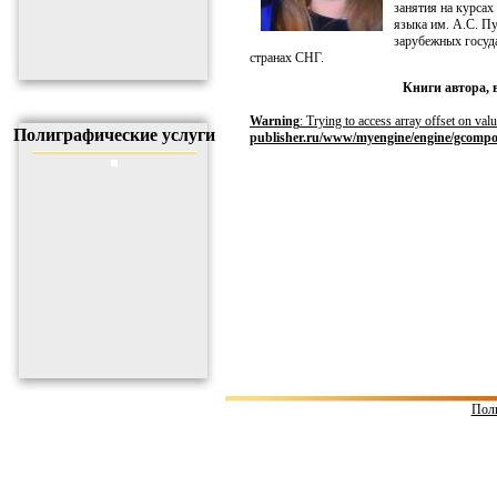
занятия на курса
языка им. А.С. П
зарубежных госуда
странах СНГ.
Книги автора, 
Warning
: Trying to access array offset on valu
Полиграфические услуги
publisher.ru/www/myengine/engine/gcompo
Поли