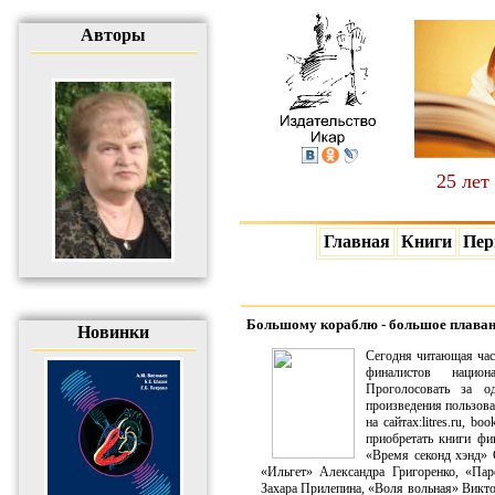
Авторы
25 лет
Главная
Книги
Пер
Большому кораблю - большое плава
Новинки
Сегодня читающая час
финалистов нацио
Проголосовать за о
произведения пользова
на сайтах:litres.ru, b
приобретать книги фи
«Время секонд хэнд» 
«Ильгет» Александра Григоренко, «Па
Захара Прилепина, «Воля вольная» Викт