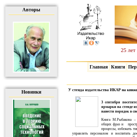
Авторы
25 лет
Главная
Книги
Пер
У стенда издательства ИКАР на книж
Новинки
3 сентября посетит
ярмарки на стенде и
навести порядок в с
Книга М.Рыбакова – 
общих фраз и простра
процессы, избежать т
управлять персоналом и воспитать до