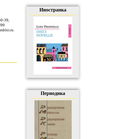
Иностранка
30-39
,
-99
mbler.ru
Периодика