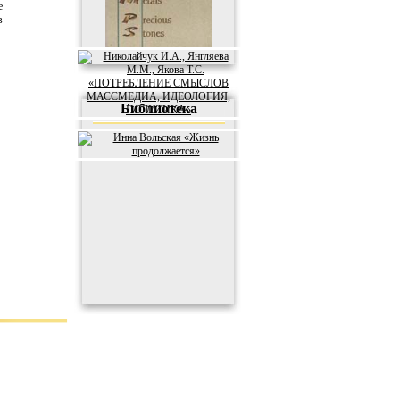
е
в
Библиотека