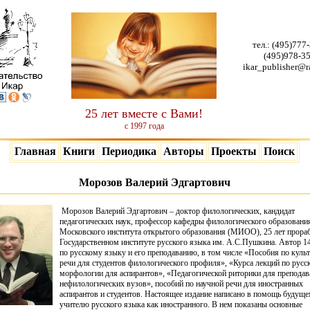
тел.:
(495)777
(495)978-3
ikar_publisher@r
25 лет вместе с Вами!
с 1997 года
Главная
Книги
Периодика
Авторы
Проекты
Поиск
Морозов Валерий Эдгартович
Морозов Валерий Эдгартович – доктор филологических, кандидат
педагогических наук, профессор кафедры филологического образовани
Московского института открытого образования (МИОО), 25 лет прораб
Государственном институте русского языка им. А.С.Пушкина. Автор 1
по русскому языку и его преподаванию, в том числе «Пособия по куль
речи для студентов филологического профиля», «Курса лекций по русс
морфологии для аспирантов», «Педагогической риторики для преподав
нефилологических вузов», пособий по научной речи для иностранных
аспирантов и студентов. Настоящее издание написано в помощь будущ
учителю русского языка как иностранного. В нем показаны основные