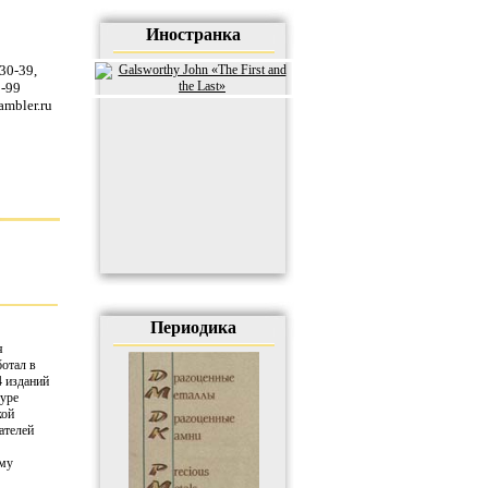
Иностранка
-30-39
,
5-99
ambler.ru
Периодика
я
отал в
4 изданий
туре
кой
ателей
ему