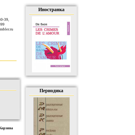
Иностранка
30-39
,
-99
mbler.ru
Периодика
Корзина