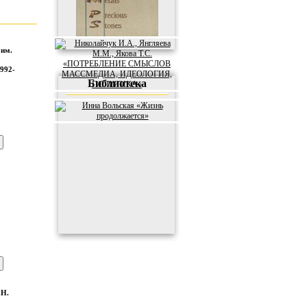
 им.
992-
Библиотека
.Н.