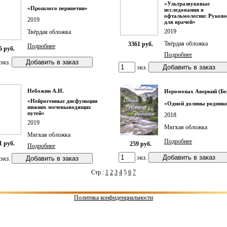
«Ультразвуковые
«Прошлого перипетии»
исследования в
офтальмологии: Руково
2019
для врачей»
2019
Твёрдая обложка
Твёрдая обложка
3361 руб.
Подробнее
6 руб.
Подробнее
экз.
экз.
Небожин А.И.
Иеромонах Аверкий (Бе
«Нейрогенные дисфункции
«Одной долины родник
нижних мочевыводящих
путей»
2018
2019
Мягкая обложка
Мягкая обложка
Подробнее
1 руб.
259 руб.
Подробнее
экз.
экз.
Стр.:
1
2
3
4
5
6
7
Политика конфиденциальности