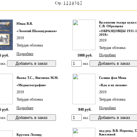
Стр.:
1
2
3
4
5
6
7
Коллектив театра кукол
Юнак В.В.
С.В. Образцова
«Леонтий Шамшуренков»
«ОБРАЗЦОВЦЫ 1931-1
2018»
2019
2019
Твёрдая обложка
Твёрдая обложка
Подробнее
Подробнее
6 руб.
1008 руб.
экз.
экз.
Якова Т.С., Янгляева М.М.
Галина фон Мекк
«Медиагеография»
«Как я их помню»
2019
2019
Твёрдая обложка
Твёрдая обложка
Подробнее
Подробнее
6 руб.
840 руб.
экз.
экз.
под ред. B.B. Нероева, Т
Киселевой
Круглов Леонид