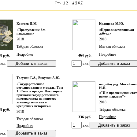
Стр.:
1
2
...
4
5
6
7
Костоев И.М.
Кравцова М.Ю.
«Преступление без
«Церковнославянская
наказания»
азбука»
2018
2018
Твёрдая обложка
Мягкая обложка
Подробнее
Подробнее
8 руб.
464 руб.
экз.
экз.
Тосунян Г.А., Викулин А.Ю.
«Государственное
под общ.ред. Михайлов
регулирование и мораль. Том
Н.И.
1: Сила в правде. Некоторые
«"И в просвещении стат
признаки государственного
веком наравне"»
имморализма на примере
2018
законодательства о
кредитных историях.»
8 руб.
Твёрдая обложка
2018
Подробнее
336 руб.
Твёрдая обложка
экз.
Подробнее
экз.