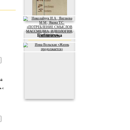
Библиотека
ой
ь с