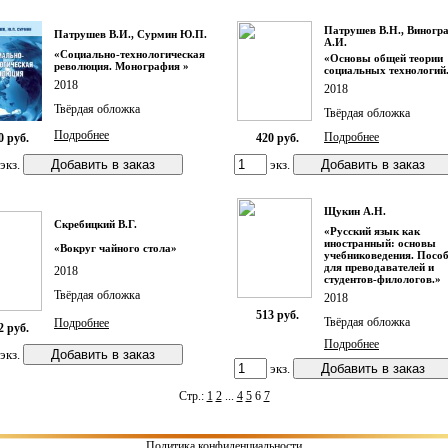
Патрушев В.Н., Виногр
Патрушев В.И., Сурмин Ю.П.
А.И.
«Социально-технологическая
«Основы общей теории
революция. Монография »
социальных технологий
2018
2018
Твёрдая обложка
Твёрдая обложка
Подробнее
Подробнее
0 руб.
420 руб.
экз.
экз.
Щукин А.Н.
Скребицкий В.Г.
«Русский язык как
иностранный: основы
«Вокруг чайного стола»
учебниковедения. Посо
для преводавателей и
2018
студентов-филологов.»
Твёрдая обложка
2018
513 руб.
Твёрдая обложка
Подробнее
2 руб.
Подробнее
экз.
экз.
Стр.:
1
2
...
4
5
6
7
Политика конфиденциальности