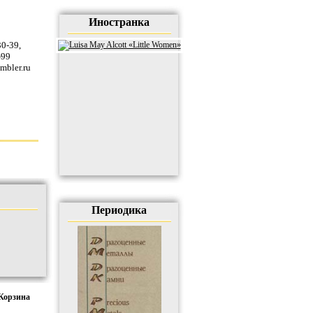
Иностранка
30-39
,
-99
mbler.ru
Периодика
Корзина