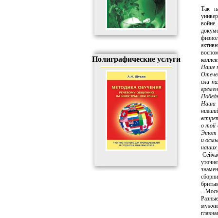
Так н
универ
войне.
докум
физиол
активн
воспо
Полиграфические услуги
коллек
Наше п
Отечес
или п
време
Побед
Наша а
нивший
встрет
о той 
Этот д
и осмы
наших 
Сейчас
уточне
знаме
сборни
бри­ты
...Мос
Разные
мужчин
главна