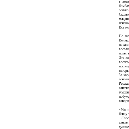
в вое
бомбам
землю 
Сколь
младш
пенсио
Все он
По зав
Велико
не хва
воевал
поры, 
Эта кн
воспом
иссле
которы
За кор
основн
Расска
отпеч
протеи
побужд
говори
«Мы те
бенку 
...Спа
степь
пулеме