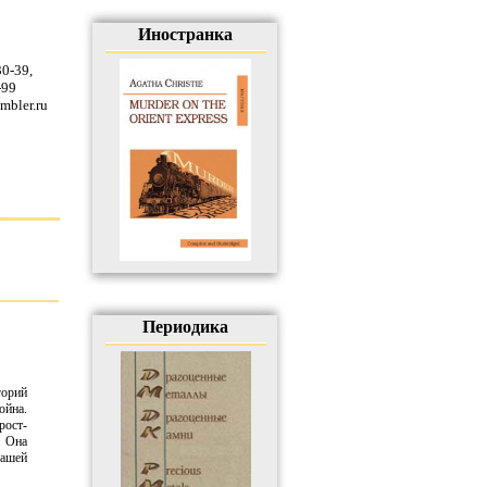
Иностранка
30-39
,
-99
mbler.ru
Периодика
горий
ойна.
рост­
. Она
нашей