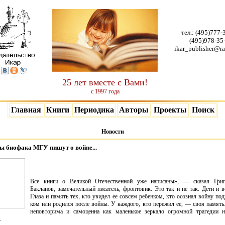
тел.:
(495)777-
(495)978-35
ikar_publisher@ra
25 лет вместе с Вами!
с 1997 года
Главная
Книги
Периодика
Авторы
Проекты
Поиск
Новости
ы биофака МГУ пишут о войне...
Все книги о Великой Оте­чественной уже написа­ны», — сказал Гри
Бакланов, замечательный писа­тель, фронтовик. Это так и не
так. Дети и в
Глаза и память тех, кто увидел ее совсем ребен­ком, кто осознал войну под
ком или родился после войны. У каждого, кто пережил ее, — своя память
неповторима и самоценна как маленькое зер­кало огромной трагедии 
.