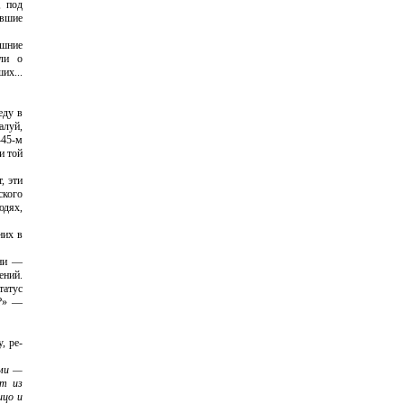
, под
авшие
ш­ние
ли о
их...
еду в
алуй,
—45-м
и той
, эти
ского
юдях,
них в
они —
ений.
татус
а?» —
, ре­
­ми —
ят из
ицо и