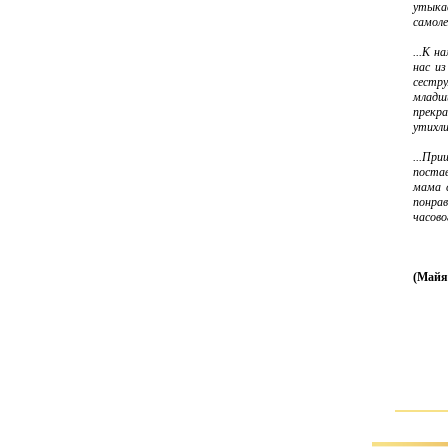
утыка
самоле
...К н
нас из
сестру
младши
прекра
утихли
...Пр
постав
мама 
понра
часово
(Майя