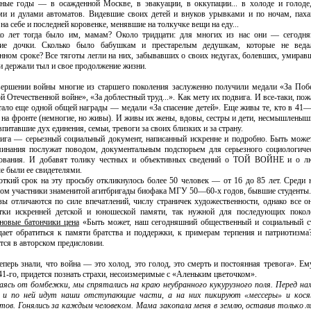
нные
годы — в осажденной Москве, в эвакуации, в оккупации... в хо­лоде и голоде
и и дулами автоматов. Видевшие своих детей и внуков урывка­ми и по ночам, пах
на себе и последней коровенке, менявшие на толкучке вещи на еду...
ко лет тогда было им, мамам? Около тридцати: для многих из нас они — сегодня
ие дочки. Сколько
было бабушкам и престарелым дедушкам, которые не веда
нном сроке? Все тяго­ты легли на них, забывавших о своих недугах, болевших, уми­равш
и держали тыл и свое продолжение жизни.
ершении войны многие из старшего поколения заслу­женно получили медали «За По­б
й Отечественной войне», «За доблестный труд...». Как мету их подвига. И все-таки, пож
тало еще одной общей награды — медали «За спасение детей». Еще живы те, кто в 41
 на фрон­те (немногие, но живы). И живы их жены, вдовы, сестры и дети, несмышленыш
впи­тавшие дух единения, семьи, тревоги за своих близких и за страну.
ига — серьезный соци­альный документ, написанный искренне и подробно. Быть мо­жет
инания послу­
жат поводом, документальным подспорьем для серьезного со­циологиче
дования. И добавят толику честных и объективных сведений о ТОЙ ВОЙНЕ и о л
е были ее свидетелями.
откий срок на эту прось­бу откликнулось более 50 чело­век — от 16 до 85 лет. Среди 
ом участники знамени­той агитбригады биофака МГУ 50—60-х годов, бывшие студен­ты.
зы отличаются по силе впечатлений, числу страничек художественности, однако все 
атки искренней детской и юношеской памяти, так нужной для последующих покол
новые батончики цена
«Быть может, наш сегодняшний общественный и
социальный с
ает обратиться к памяти братства и поддержки, к примерам терпе­ния и патриотизм
т­ся в авторском предисловии.
перь знали, что война — это холод, это голод, это смерть и постоянная тревога». Ему
41-го, придется познать страхи, несоизмеримые с «Але­ньким цветочком».
саясь от бомбежки, мы спрятались на краю неубран­ного кукурузного поля. Перед на
, и по ней идут наши отступающие части, а на них
пикируют «мессеры» и кос
тов. Гонялись за каж­дым человеком. Мама закопала меня в землю, оставив только л