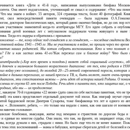
ачинается книга «Дети и 41-й год», написанная выпуск­никами биофака Москов
ситета. Она имеет подза­головок, уточняющий ее смысл и содержание: «Что мы пом
 Что мы знаем о войне». 55 авторов, 324 страницы тек­ста, более 40 фотографий. Кни
ент, скол непосред­ственной памяти очевидцев — была задумана О.А.Гомазко
огом, доктором биоло­гических наук, который давно окончил биофак, но до сих пор ост
ым участником знаменитой когда-то агитбри­
гады МГУ. Его идею собрать и опублик
минания де­тей военных лет с энтузиазмом поддержали члены живущего и ныне 
тива. Тогда его лидеры и обратились с при­зывом:
околение — те, кому сейчас под семьдесят и за семь­десят, — последние свидетели Ве
твенной войны 1941—1945 гг. Мы не участвова­ли в войне, но прошли через то время
амятью наших родителей. Мы хотим собрать воспоминания. Кто и что пом­нит 
ни? Где и как застал июнь 41-го?Как пережил сам и близкие войну? Что было 
ы?
гитбригада («Хор всех времен и походов») являет собой социальный «сгусток», об
 девочек и мальчиков большого возрастного диапазо­на: от тех, кто родился в 1930
ил войну уже осознан­но), до молодой 20—25-летней современной поросли, которая 
войне в дальних пересказах, из нашей прессы и ТВ, и, быть может, знает очень превр
иапазон, эти сопоставления важны — речь идет об истории нашей Роди­ны. О пони
слении ее спустя 65 лет после Победы. Речь идет о памяти тех, кто защитил нас, о 
род­ных, ибо мы — их продолжение.
, накануне 70-й годов­щины «22 июня» (дата сама по себе настолько памятная, что не тр
ний) эта книга представляет отдельный доку­мент той эпохи. Как эпиграф звучат стро
нитой
бардовской песни Дмитрия Сухарева, тоже биофаковца тех лет и одного из ав
­ка: «...Вспомните, ребята, — это
только мы видали с вами, как они шагали от военком
ми навечно головами».
ковские бомбежки, эва­куация, житье под немцами и странствия по дорогам беды и г
 и единые во многом судьбы. Они знали, что там, на фронте, их защищают отцы, ст
ы, всегда дума­ли о них, страдали с ними. Но было еще что-то не менее важ­ное. Пож
я тема этих воспоминаний — мамы и бабуш­ки, которые сберегали детей от болезней и с