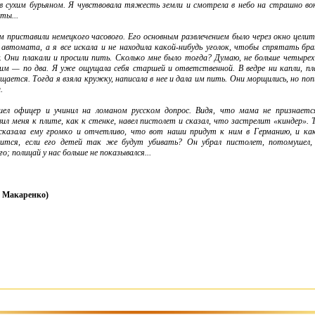
в сухим бурьяном. Я чувствовала тяжесть земли и смотрела в небо на страшно в
ты...
ам приставили немецкого часового. Его основным развле­чением было через окно целить
 автомата, а я все искала и не находила какой-нибудь уголок, чтобы спрятать бр
. Они плакали и просили пить. Сколько мне было тогда? Думаю, не больше четырех
м — по два. Я уже ощущала себя стар­шей и ответственной. В ведре ни капли, пл
щает­
ся. Тогда я взяла кружку, напи­сала в нее и дала им пить. Они морщились, но поп
.
ишел офицер и учинил на
ломаном русском допрос. Видя, что мама не признаетс
ил меня к плите, как к стенке, навел пистолет и ска­зал, что застрелит «киндер». 
сказала ему гром­ко и отчетливо, что вот наши придут к ним в Германию, и ка
вится, если его детей так же будут убивать? Он уб­рал пистолет, потомушел,
го; полицай у нас больше не показывался...
 Макаренко)