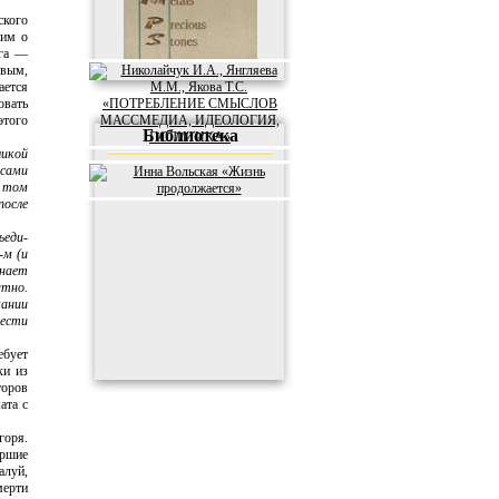
ского
ним о
­га —
вым,
ается
овать
этого
Библиотека
ликой
 сами
о том
после
ъеди­
-м (и
знает
атно.
мании
чести
ебует
ки из
торов
ата с
о­ря.
аршие
алуй,
мерти