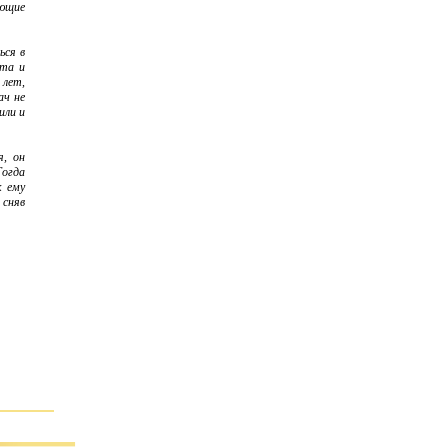
оющие
­ся в
ата и
 лет,
ач не
или и
я, он
Тогда
к ему
 сняв