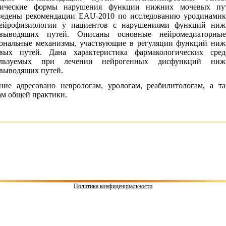
нические формы нарушения функции нижних мочевых пут
едены рекомендации EAU-2010 по исследованию уродинами
ейрофизиологии у пациентов с нарушениями функций ниж
евыводящих путей. Описаны основные нейромедиаторны
ональные механизмы, участвующие в регуляции функций ни
вых путей. Дана характеристика фармакологических сред
ользуемых при лечении нейрогенных дисфункций ниж
выводящих путей.
ние адресовано неврол
огам, урологам, реабилитологам, а т
ам общей практики.
Политика конфиденциальности