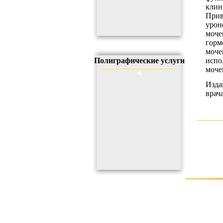
кли
Прив
урон
моч
горм
моче
Полиграфические услуги
исп
моче
Изда
врач