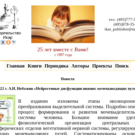
тел.:
(495)777-
(495)978-35
ikar_publisher@ra
25 лет вместе с Вами!
с 1997 года
Главная
Книги
Периодика
Авторы
Проекты
Поиск
Новости
022 г. А.И. Небожин «Нейрогенные дисфункции нижних мочевыводящих пут
В издании изложены этапы эволюционн
преобразования выделительной системы. Подробно оп
процесс формирования и развития мочевыделитель
системы человека. Большое внимание удел
физиологической организации центральны
ферических отделов вегетативной нервной системы, регулиру
кцию мочевыводящих путей. Систематизированы основ