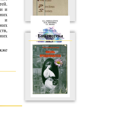
ей.
ки и
них
е и
жних
ств,
них
Библиотека
акже