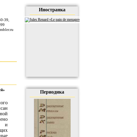
Иностранка
30-39
,
-99
mbler.ru
ей»
Периодика
ого
исан
ной
ено
х и
ющих
ные